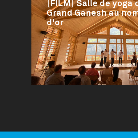
[FILM] Salle de yoga 
Grand Ganesh au no
d'or