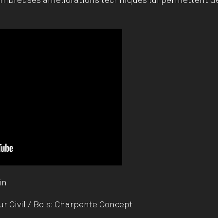
mbreuses améliorations techniques lui permettent de 
in
ur Civil / Bois: Charpente Concept