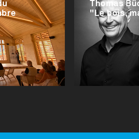
du
Thomas Büc
mbre
"Le bois, m