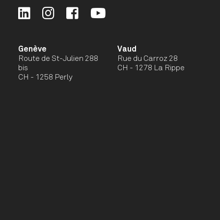
Genève
Vaud
Route de St-Julien 288
Rue du Carroz 28
bis
CH - 1278 La Rippe
CH - 1258 Perly
Valais
Haute-Savoie
Chemin du Meitin 17
1501 Route des Crets
CH - 1973 Nax
FR - 74250 Viuz-en-
Sallaz
2026 - Copyright -
Conditions d'utilisation
Société soeur :
Realiz