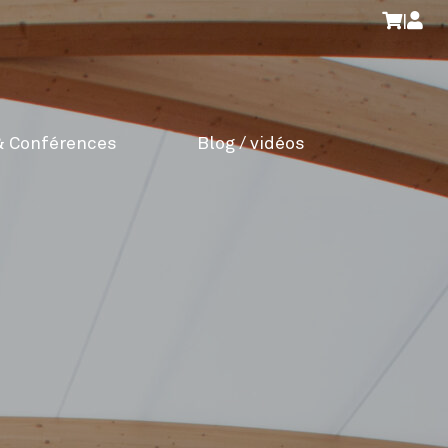
|
& Conférences
Blog / vidéos