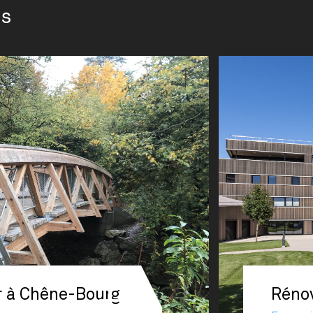
ts
er à Chêne-Bourg
Rénov