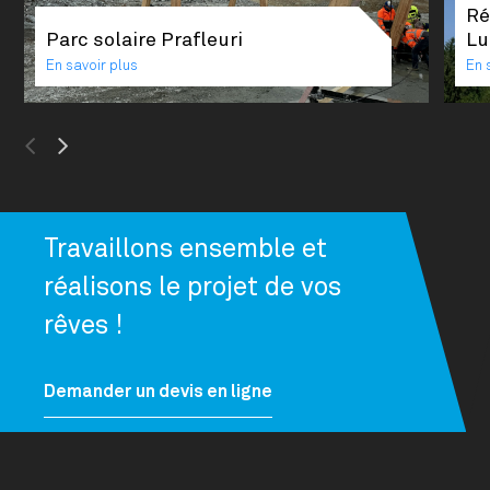
Ré
Parc solaire Prafleuri
Lu
En savoir plus
En 
Previous
Next
Travaillons ensemble et
réalisons le projet de vos
rêves !
Demander un devis en ligne