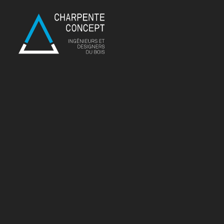
Genève
Vaud
Route de St-Julien 288
Rue du Carroz 28
bis
CH - 1278 La Rippe
CH - 1258 Perly
Valais
Haute-Savoie
Chemin du Meitin 17
1501 Route des Crets
CH - 1973 Nax
FR - 74250 Viuz-en-
Sallaz