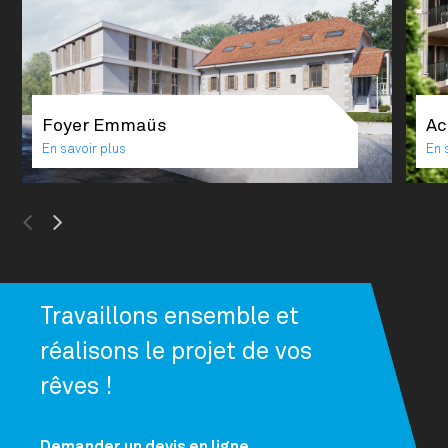
Foyer Emmaüs
Ac
En savoir plus
En 
Previous
Next
Travaillons ensemble et
réalisons le projet de vos
rêves !
Demander un devis en ligne