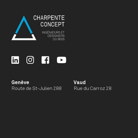
Genève
Vaud
Route de St-Julien 288
Rue du Carroz 28
bis
CH - 1278 La Rippe
CH - 1258 Perly
Valais
Haute-Savoie
Chemin du Meitin 17
1501 Route des Crets
CH - 1973 Nax
FR - 74250 Viuz-en-