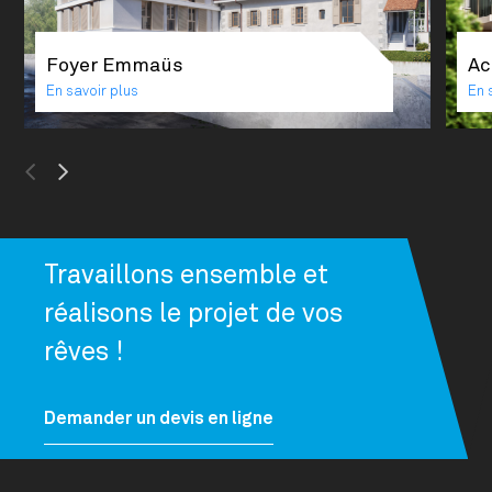
Foyer Emmaüs
Ac
En savoir plus
En 
Previous
Next
Travaillons ensemble et
réalisons le projet de vos
rêves !
Demander un devis en ligne